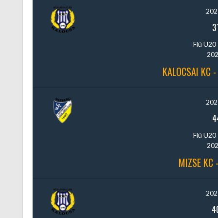
202
3
Fiú U20 
202
KALOCSAI KC -
202
4
Fiú U20 
202
MIZSE KC 
202
4