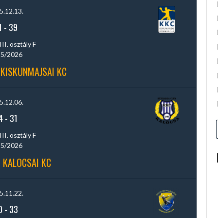
5.12.13.
1
-
39
III. osztály F
5/2026
 KISKUNMAJSAI KC
5.12.06.
4
-
31
III. osztály F
5/2026
- KALOCSAI KC
5.11.22.
0
-
33