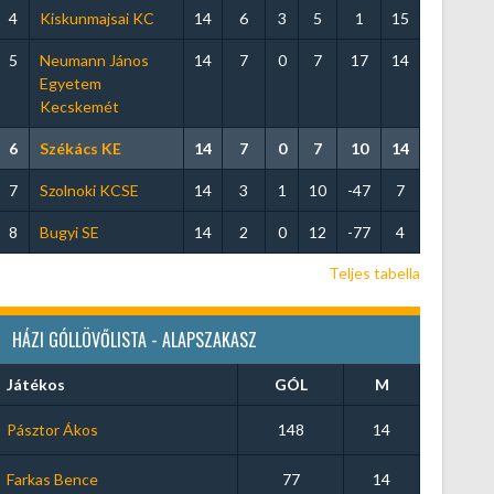
4
Kiskunmajsai KC
14
6
3
5
1
15
5
Neumann János
14
7
0
7
17
14
Egyetem
Kecskemét
6
Székács KE
14
7
0
7
10
14
7
Szolnoki KCSE
14
3
1
10
-47
7
8
Bugyi SE
14
2
0
12
-77
4
Teljes tabella
HÁZI GÓLLÖVŐLISTA - ALAPSZAKASZ
Játékos
GÓL
M
Pásztor Ákos
148
14
Farkas Bence
77
14