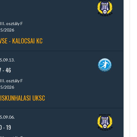
III. osztály F
5/2026
SE - KALOCSAI KC
5.09.13.
7
-
46
III. osztály F
5/2026
KISKUNHALASI UKSC
5.09.06.
0
-
19