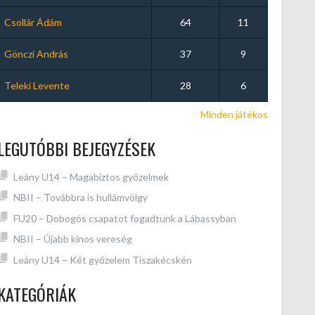
Csollár Ádám
64
11
Gönczi András
37
9
Teleki Levente
28
6
Minden játékos
LEGUTÓBBI BEJEGYZÉSEK
Leány U14 – Magabiztos győzelmek
NBII – Továbbra is hullámvölgy
FU20 – Dobogós csapatot fogadtunk a Lábassyban
NBII – Újabb kínos vereség
Leány U14 – Két győzelem Tiszakécskén
KATEGÓRIÁK