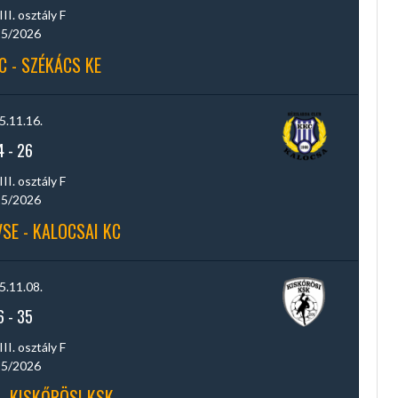
III. osztály F
5/2026
C - SZÉKÁCS KE
5.11.16.
4
-
26
III. osztály F
5/2026
SE - KALOCSAI KC
5.11.08.
6
-
35
III. osztály F
5/2026
- KISKŐRÖSI KSK