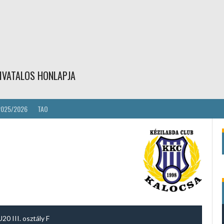
IVATALOS HONLAPJA
2025/2026
TAO
U20 III. osztály F