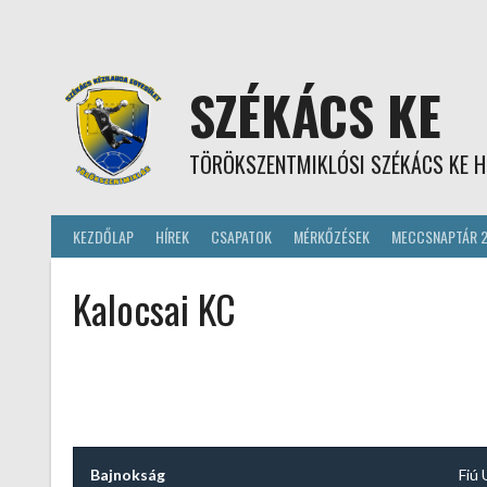
Skip
to
content
SZÉKÁCS KE
TÖRÖKSZENTMIKLÓSI SZÉKÁCS KE H
KEZDŐLAP
HÍREK
CSAPATOK
MÉRKŐZÉSEK
MECCSNAPTÁR 
Kalocsai KC
Bajnokság
Fiú 