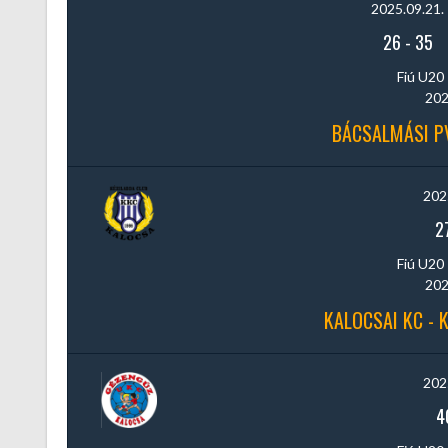
2025.09.21.
26
-
35
Fiú U20 
202
BÁCSALMÁSI PV
202
2
Fiú U20 
202
KALOCSAI KC - 
202
4