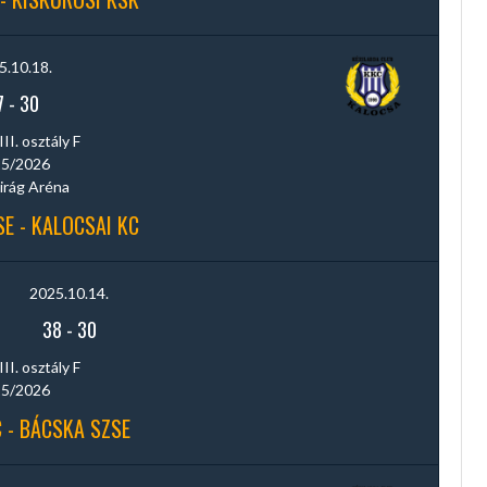
5.10.18.
7
-
30
III. osztály F
5/2026
irág Aréna
E - KALOCSAI KC
2025.10.14.
38
-
30
III. osztály F
5/2026
 - BÁCSKA SZSE