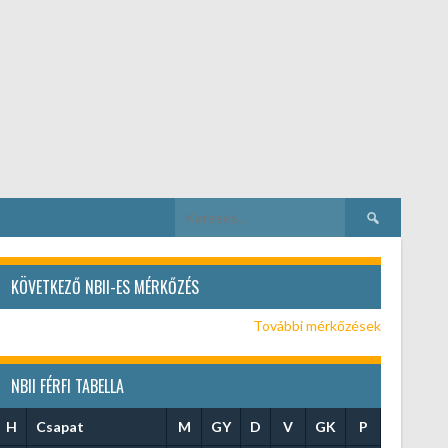
Keresés:
KÖVETKEZŐ NBII-ES MÉRKŐZÉS
További mérkőzések
NBII FÉRFI TABELLA
H
Csapat
M
GY
D
V
GK
P