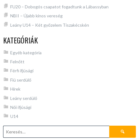
FU20 – Dobogós csapatot fogadtunk a Lábassyban
NBII – Újabb kínos vereség
Leány U14 – Két győzelem Tiszakécskén
KATEGÓRIÁK
Egyéb kategória
Felnőtt
Férfi ifjúsági
Fiú serdülő
Hírek
Leány serdülő
Női ifjúsági
U14
Keresés: