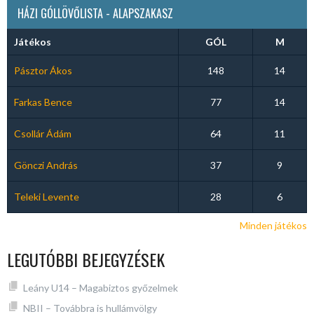
HÁZI GÓLLÖVŐLISTA - ALAPSZAKASZ
Játékos
GÓL
M
Pásztor Ákos
148
14
Farkas Bence
77
14
Csollár Ádám
64
11
Gönczi András
37
9
Teleki Levente
28
6
Minden játékos
LEGUTÓBBI BEJEGYZÉSEK
Leány U14 – Magabiztos győzelmek
NBII – Továbbra is hullámvölgy