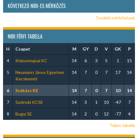
KÖVETKEZŐ NBII-ES MÉRKŐZÉS
További mérkőzések
NBII FÉRFI TABELLA
H
Csapat
M
GY
D
V
GK
P
4
Kiskunmajsai KC
14
6
3
5
1
15
5
Neumann János Egyetem
14
7
0
7
17
14
Kecskemét
6
Székács KE
14
7
0
7
10
14
7
Szolnoki KCSE
14
3
1
10
-47
7
8
Bugyi SE
14
2
0
12
-77
4
Teljes tabella