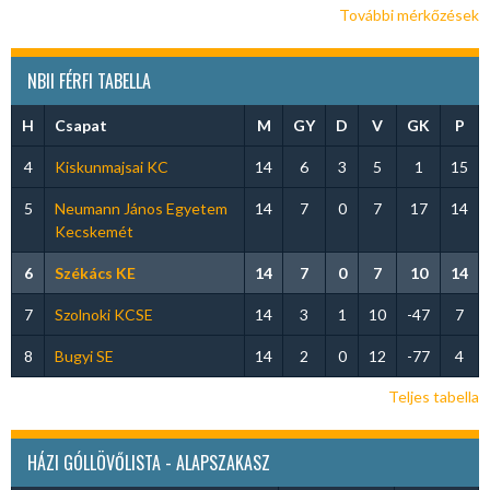
További mérkőzések
NBII FÉRFI TABELLA
H
Csapat
M
GY
D
V
GK
P
4
Kiskunmajsai KC
14
6
3
5
1
15
5
Neumann János Egyetem
14
7
0
7
17
14
Kecskemét
6
Székács KE
14
7
0
7
10
14
7
Szolnoki KCSE
14
3
1
10
-47
7
8
Bugyi SE
14
2
0
12
-77
4
Teljes tabella
HÁZI GÓLLÖVŐLISTA - ALAPSZAKASZ