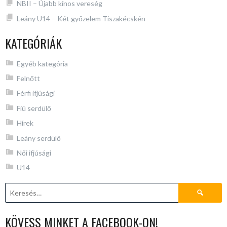
NBII – Újabb kínos vereség
Leány U14 – Két győzelem Tiszakécskén
KATEGÓRIÁK
Egyéb kategória
Felnőtt
Férfi ifjúsági
Fiú serdülő
Hírek
Leány serdülő
Női ifjúsági
U14
Keresés:
KÖVESS MINKET A FACEBOOK-ON!