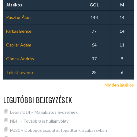
Játékos
GÓL
M
Pásztor Ákos
148
14
Farkas Bence
77
14
Csollár Ádám
64
11
Gönczi András
37
9
Teleki Levente
28
6
Minden játékos
LEGUTÓBBI BEJEGYZÉSEK
Leány U14 – Magabiztos győzelmek
NBII – Továbbra is hullámvölgy
FU20 – Dobogós csapatot fogadtunk a Lábassyban