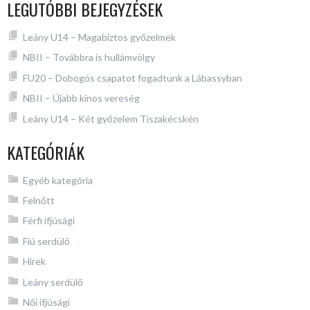
LEGUTÓBBI BEJEGYZÉSEK
Leány U14 – Magabiztos győzelmek
NBII – Továbbra is hullámvölgy
FU20 – Dobogós csapatot fogadtunk a Lábassyban
NBII – Újabb kínos vereség
Leány U14 – Két győzelem Tiszakécskén
KATEGÓRIÁK
Egyéb kategória
Felnőtt
Férfi ifjúsági
Fiú serdülő
Hírek
Leány serdülő
Női ifjúsági