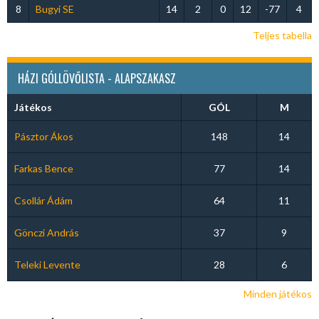
8
Bugyi SE
14
2
0
12
-77
4
Teljes tabella
HÁZI GÓLLÖVŐLISTA - ALAPSZAKASZ
Játékos
GÓL
M
Pásztor Ákos
148
14
Farkas Bence
77
14
Csollár Ádám
64
11
Gönczi András
37
9
Teleki Levente
28
6
Minden játékos