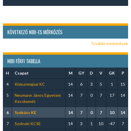
KÖVETKEZŐ NBII-ES MÉRKŐZÉS
További mérkőzések
NBII FÉRFI TABELLA
H
Csapat
M
GY
D
V
GK
P
4
Kiskunmajsai KC
14
6
3
5
1
15
5
Neumann János Egyetem
14
7
0
7
17
14
Kecskemét
6
Székács KE
14
7
0
7
10
14
7
Szolnoki KCSE
14
3
1
10
-47
7