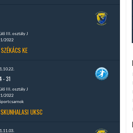
ő III. osztály J
1/2022
 SZÉKÁCS KE
1.10.22.
4
-
31
ő III. osztály J
1/2022
Sportcsarnok
KISKUNHALASI UKSC
1.11.03.