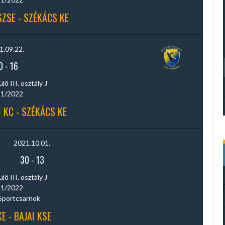
ZSE - SZÉKÁCS KE
1.09.22.
0
-
16
ő III. osztály J
1/2022
 KC - SZÉKÁCS KE
2021.10.01.
30
-
13
ő III. osztály J
1/2022
Sportcsarnok
E - BAJAI KSE