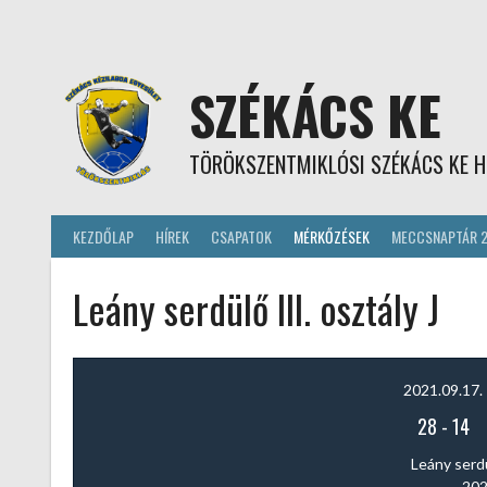
Skip
to
content
SZÉKÁCS KE
TÖRÖKSZENTMIKLÓSI SZÉKÁCS KE H
KEZDŐLAP
HÍREK
CSAPATOK
MÉRKŐZÉSEK
MECCSNAPTÁR 
Leány serdülő III. osztály J
2021.09.17.
28
-
14
Leány serdül
202