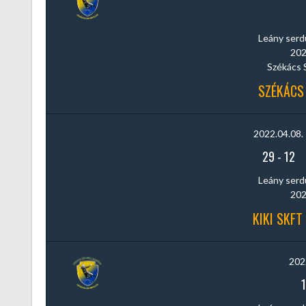
Leány serdül
202
Székács 
SZÉKÁCS 
2022.04.08.
29
-
12
Leány serdül
202
KIKI SKFT
202