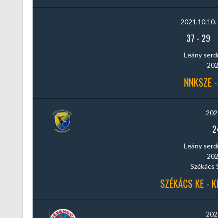
2021.10.10.
37
-
29
Leány serdül
202
NNKSZE -
202
2
Leány serdül
202
Székács 
SZÉKÁCS KE - 
202