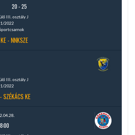
20
-
25
ő III. osztály J
1/2022
Sportcsarnok
KE - NNKSZE
ő III. osztály J
1/2022
 - SZÉKÁCS KE
2.04.28.
18:00