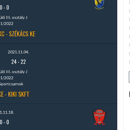
0
-
0
ő III. osztály J
1/2022
C - SZÉKÁCS KE
2021.11.04.
24
-
22
ő III. osztály J
1/2022
Sportcsarnok
E - KIKI SKFT
1.11.18.
0
-
0