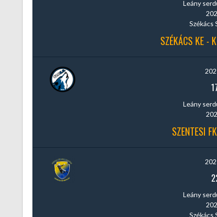
Leány serdül
202
Székács 
SZÉKÁCS KE - 
202
1
Leány serdül
202
SZENTESI FK
202
2
Leány serdül
202
Székács 