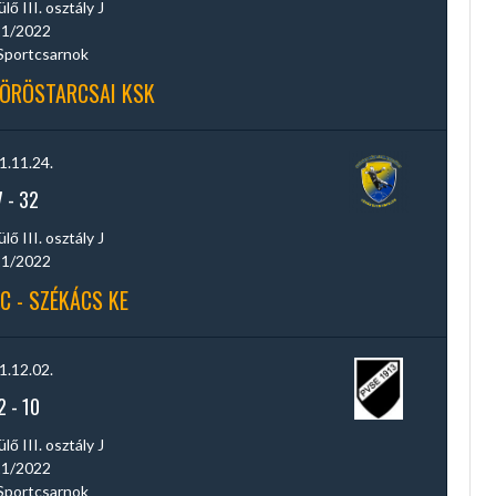
ő III. osztály J
1/2022
Sportcsarnok
KÖRÖSTARCSAI KSK
1.11.24.
7
-
32
ő III. osztály J
1/2022
C - SZÉKÁCS KE
1.12.02.
2
-
10
ő III. osztály J
1/2022
Sportcsarnok