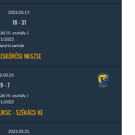
2022.03.17.
18
-
31
ő III. osztály J
1/2022
Sportcsarnok
KISKŐRÖSI NKSZSE
2.03.23.
29
-
7
ő III. osztály J
1/2022
UKSC - SZÉKÁCS KE
2022.03.31.