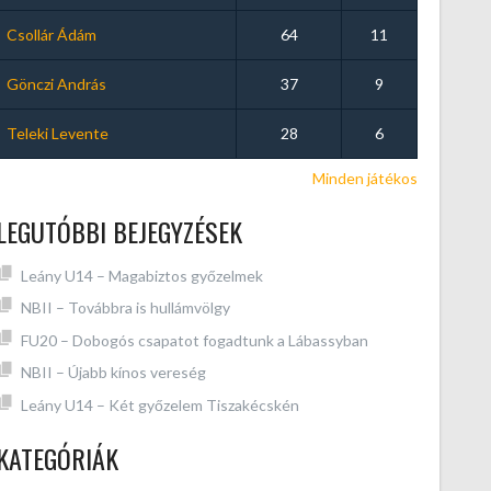
Csollár Ádám
64
11
Gönczi András
37
9
Teleki Levente
28
6
Minden játékos
LEGUTÓBBI BEJEGYZÉSEK
Leány U14 – Magabiztos győzelmek
NBII – Továbbra is hullámvölgy
FU20 – Dobogós csapatot fogadtunk a Lábassyban
NBII – Újabb kínos vereség
Leány U14 – Két győzelem Tiszakécskén
KATEGÓRIÁK