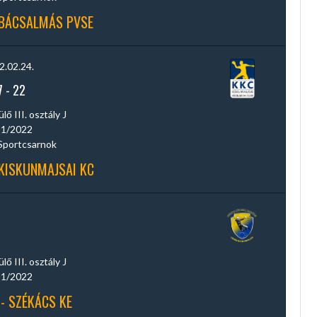
 BÁCSALMÁS PVSE
2.02.24.
7
-
22
ő III. osztály J
1/2022
Sportcsarnok
 KISKUNMAJSAI KC
ő III. osztály J
1/2022
 - SZÉKÁCS KE