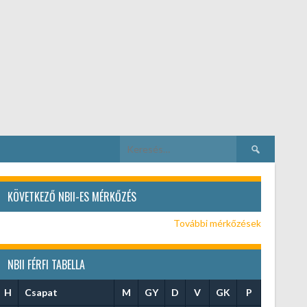
Keresés:
KÖVETKEZŐ NBII-ES MÉRKŐZÉS
További mérkőzések
NBII FÉRFI TABELLA
H
Csapat
M
GY
D
V
GK
P