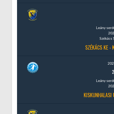
Leány serdül
202
Székács 
SZÉKÁCS KE - 
202
Leány serdül
202
KISKUNHALASI 