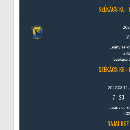
SZÉKÁCS KE -
202
2
Leány serdül
202
Székács 
SZÉKÁCS KE -
2022.03.11.
7
-
23
Leány serdül
202
BAJAI KSE