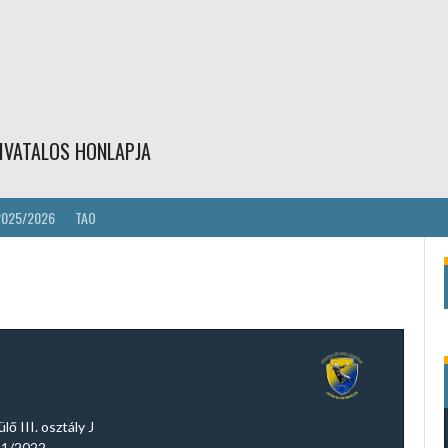
IVATALOS HONLAPJA
2025/2026
TAO
ő III. osztály J
1/2022