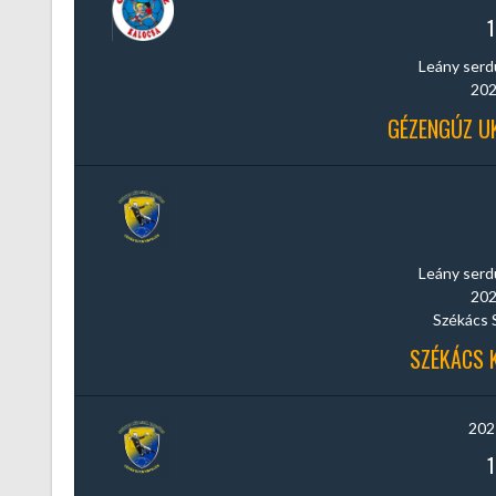
1
Leány serdül
202
GÉZENGÚZ UK
Leány serdül
202
Székács 
SZÉKÁCS K
202
1