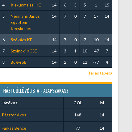
4
Kiskunmajsai KC
14
6
3
5
1
15
5
Neumann János
14
7
0
7
17
14
Egyetem
Kecskemét
6
Székács KE
14
7
0
7
10
14
7
Szolnoki KCSE
14
3
1
10
-47
7
8
Bugyi SE
14
2
0
12
-77
4
Teljes tabella
HÁZI GÓLLÖVŐLISTA - ALAPSZAKASZ
Játékos
GÓL
M
Pásztor Ákos
148
14
Farkas Bence
77
14