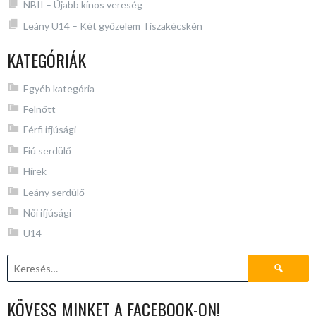
NBII – Újabb kínos vereség
Leány U14 – Két győzelem Tiszakécskén
KATEGÓRIÁK
Egyéb kategória
Felnőtt
Férfi ifjúsági
Fiú serdülő
Hírek
Leány serdülő
Női ifjúsági
U14
Keresés:
KÖVESS MINKET A FACEBOOK-ON!