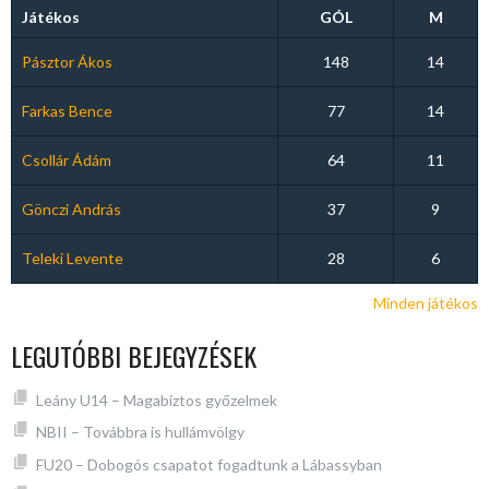
Játékos
GÓL
M
Pásztor Ákos
148
14
Farkas Bence
77
14
Csollár Ádám
64
11
Gönczi András
37
9
Teleki Levente
28
6
Minden játékos
LEGUTÓBBI BEJEGYZÉSEK
Leány U14 – Magabiztos győzelmek
NBII – Továbbra is hullámvölgy
FU20 – Dobogós csapatot fogadtunk a Lábassyban