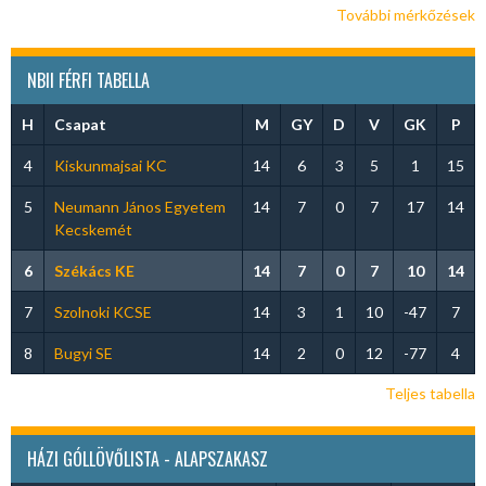
További mérkőzések
NBII FÉRFI TABELLA
H
Csapat
M
GY
D
V
GK
P
4
Kiskunmajsai KC
14
6
3
5
1
15
5
Neumann János Egyetem
14
7
0
7
17
14
Kecskemét
6
Székács KE
14
7
0
7
10
14
7
Szolnoki KCSE
14
3
1
10
-47
7
8
Bugyi SE
14
2
0
12
-77
4
Teljes tabella
HÁZI GÓLLÖVŐLISTA - ALAPSZAKASZ