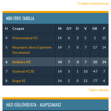
További mérkőzések
NBII FÉRFI TABELLA
H
Csapat
M
GY
D
V
GK
P
4
Kiskunmajsai KC
14
6
3
5
1
15
5
Neumann János Egyetem
14
7
0
7
17
14
Kecskemét
6
Székács KE
14
7
0
7
10
14
7
Szolnoki KCSE
14
3
1
10
-47
7
8
Bugyi SE
14
2
0
12
-77
4
Teljes tabella
HÁZI GÓLLÖVŐLISTA - ALAPSZAKASZ