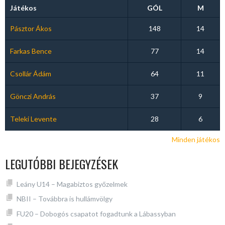
Játékos
GÓL
M
Pásztor Ákos
148
14
Farkas Bence
77
14
Csollár Ádám
64
11
Gönczi András
37
9
Teleki Levente
28
6
Minden játékos
LEGUTÓBBI BEJEGYZÉSEK
Leány U14 – Magabiztos győzelmek
NBII – Továbbra is hullámvölgy
FU20 – Dobogós csapatot fogadtunk a Lábassyban