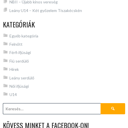
NBII – Újabb kínos vereség
Leány U14 – Két győzelem Tiszakécskén
KATEGÓRIÁK
Egyéb kategória
Felnőtt
Férfi ifjúsági
Fiú serdülő
Hírek
Leány serdülő
Női ifjúsági
U14
Keresés:
KÖVESS MINKET A FACEBOOK-ON!