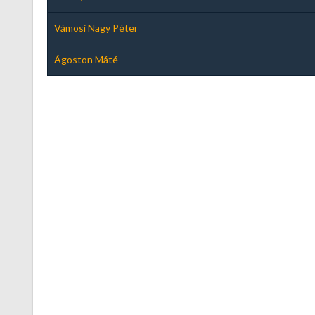
Vámosi Nagy Péter
Ágoston Máté