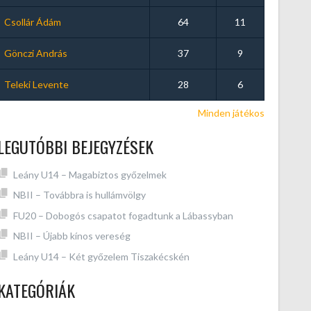
Csollár Ádám
64
11
Gönczi András
37
9
Teleki Levente
28
6
Minden játékos
LEGUTÓBBI BEJEGYZÉSEK
Leány U14 – Magabiztos győzelmek
NBII – Továbbra is hullámvölgy
FU20 – Dobogós csapatot fogadtunk a Lábassyban
NBII – Újabb kínos vereség
Leány U14 – Két győzelem Tiszakécskén
KATEGÓRIÁK