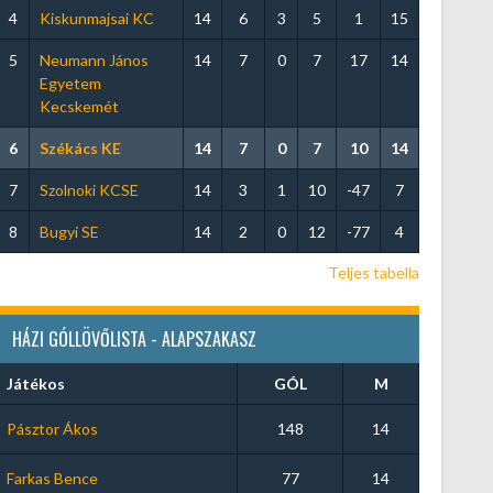
4
Kiskunmajsai KC
14
6
3
5
1
15
5
Neumann János
14
7
0
7
17
14
Egyetem
Kecskemét
6
Székács KE
14
7
0
7
10
14
7
Szolnoki KCSE
14
3
1
10
-47
7
8
Bugyi SE
14
2
0
12
-77
4
Teljes tabella
HÁZI GÓLLÖVŐLISTA - ALAPSZAKASZ
Játékos
GÓL
M
Pásztor Ákos
148
14
Farkas Bence
77
14