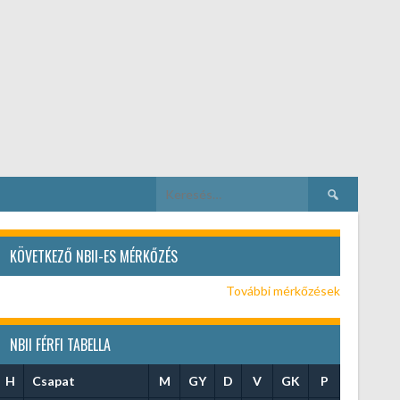
Keresés:
KÖVETKEZŐ NBII-ES MÉRKŐZÉS
További mérkőzések
NBII FÉRFI TABELLA
H
Csapat
M
GY
D
V
GK
P