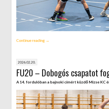
„NBII
Continue reading
→
–
Továbbra
is
2026.02.20.
hullámvölgy”
FU20 – Dobogós csapatot fo
A 14. fordulóban a bajnoki címért küzdő Mizse KC 