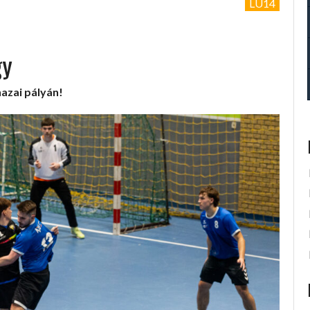
LU14
gy
azai pályán!