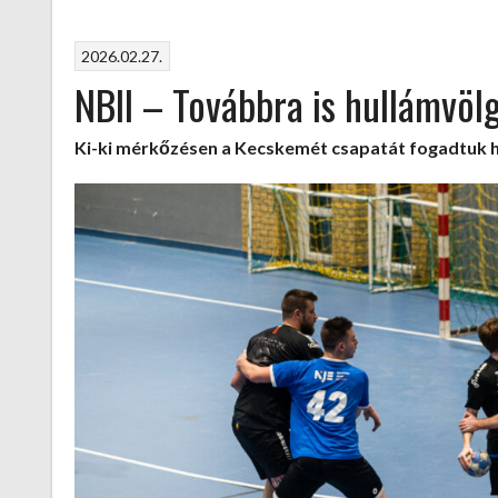
–
Magabiztos
2026.02.27.
győzelmek”
NBII – Továbbra is hullámvöl
Ki-ki mérkőzésen a Kecskemét csapatát fogadtuk h