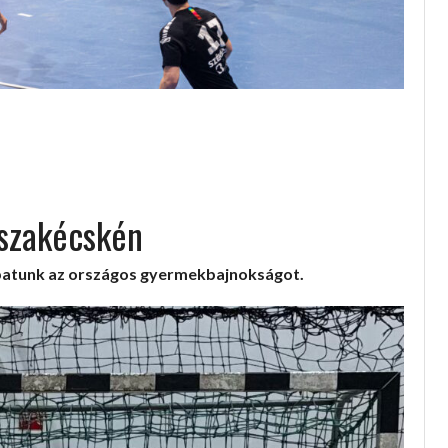
iszakécskén
apatunk az országos gyermekbajnokságot.