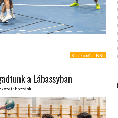
Kecskemét
NBII
gadtunk a Lábassyban
érkezett hozzánk.