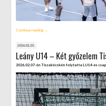
„NBII
Continue reading
→
–
Újabb
2026.02.20.
kínos
Leány U14 – Két győzelem T
vereség”
2026.02.07-én Tiszakécskén folytatta LU14-es cs