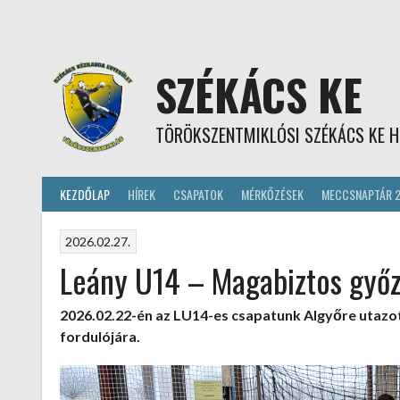
Skip
to
content
SZÉKÁCS KE
TÖRÖKSZENTMIKLÓSI SZÉKÁCS KE H
KEZDŐLAP
HÍREK
CSAPATOK
MÉRKŐZÉSEK
MECCSNAPTÁR 
2026.02.27.
Leány U14 – Magabiztos győ
2026.02.22-én az LU14-es csapatunk Algyőre utaz
fordulójára.