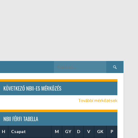
Keresés:
KÖVETKEZŐ NBII-ES MÉRKŐZÉS
További mérkőzések
NBII FÉRFI TABELLA
H
Csapat
M
GY
D
V
GK
P