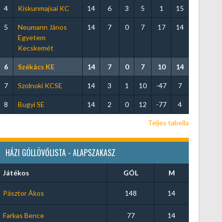
4
Kiskunmajsai KC
14
6
3
5
1
15
5
Neumann János
14
7
0
7
17
14
Egyetem
Kecskemét
6
Székács KE
14
7
0
7
10
14
7
Szolnoki KCSE
14
3
1
10
-47
7
8
Bugyi SE
14
2
0
12
-77
4
Teljes tabella
HÁZI GÓLLÖVŐLISTA - ALAPSZAKASZ
Játékos
GÓL
M
Pásztor Ákos
148
14
Farkas Bence
77
14