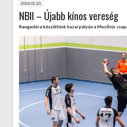
2026.02.20.
fogadtunk
NBII – Újabb kínos vereség
a
Lábassyban”
Rangadóra készültünk hazai pályán a Mezőtúr csapa