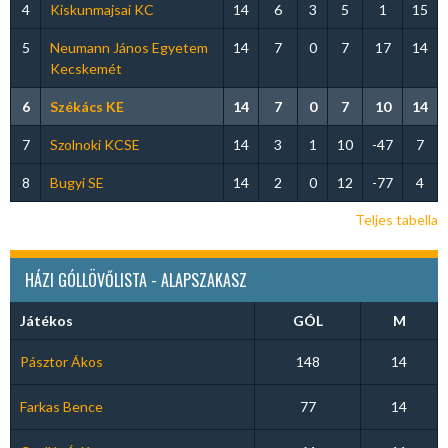
4
Kiskunmajsai KC
14
6
3
5
1
15
5
Neumann János Egyetem
14
7
0
7
17
14
Kecskemét
6
Székács KE
14
7
0
7
10
14
7
Szolnoki KCSE
14
3
1
10
-47
7
8
Bugyi SE
14
2
0
12
-77
4
Teljes tabella
HÁZI GÓLLÖVŐLISTA - ALAPSZAKASZ
Játékos
GÓL
M
Pásztor Ákos
148
14
Farkas Bence
77
14