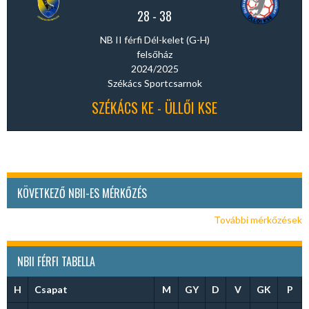
28
-
38
NB II férfi Dél-kelet (G-H)
felsőház
2024/2025
Székács Sportcsarnok
SZÉKÁCS KE - ÜLLŐI KSE
KÖVETKEZŐ NBII-ES MÉRKŐZÉS
További mérkőzések
NBII FÉRFI TABELLA
H
Csapat
M
GY
D
V
GK
P