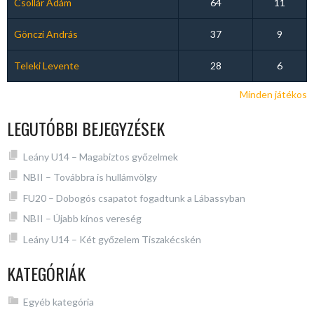
Csollár Ádám
64
11
Gönczi András
37
9
Teleki Levente
28
6
Minden játékos
LEGUTÓBBI BEJEGYZÉSEK
Leány U14 – Magabiztos győzelmek
NBII – Továbbra is hullámvölgy
FU20 – Dobogós csapatot fogadtunk a Lábassyban
NBII – Újabb kínos vereség
Leány U14 – Két győzelem Tiszakécskén
KATEGÓRIÁK
Egyéb kategória