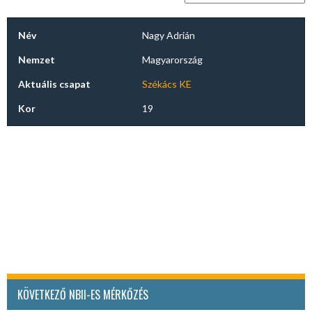
Név
Nagy Adrián
Nemzet
Magyarország
Aktuális csapat
Székács KE
Kor
19
KÖVETKEZŐ NBII-ES MÉRKŐZÉS