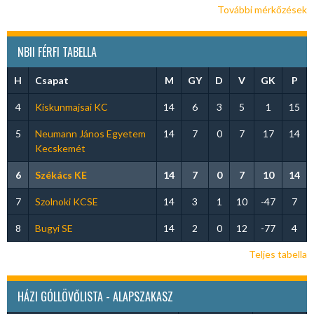
További mérkőzések
NBII FÉRFI TABELLA
H
Csapat
M
GY
D
V
GK
P
4
Kiskunmajsai KC
14
6
3
5
1
15
5
Neumann János Egyetem
14
7
0
7
17
14
Kecskemét
6
Székács KE
14
7
0
7
10
14
7
Szolnoki KCSE
14
3
1
10
-47
7
8
Bugyi SE
14
2
0
12
-77
4
Teljes tabella
HÁZI GÓLLÖVŐLISTA - ALAPSZAKASZ