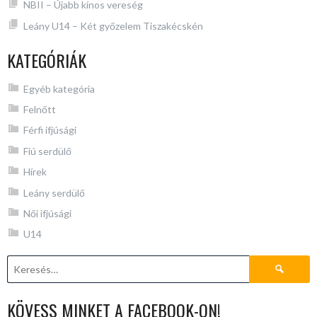
NBII – Újabb kínos vereség
Leány U14 – Két győzelem Tiszakécskén
KATEGÓRIÁK
Egyéb kategória
Felnőtt
Férfi ifjúsági
Fiú serdülő
Hírek
Leány serdülő
Női ifjúsági
U14
Keresés:
KÖVESS MINKET A FACEBOOK-ON!