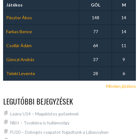
Játékos
GÓL
M
Pásztor Ákos
148
14
Farkas Bence
77
14
Csollár Ádám
64
11
Gönczi András
37
9
Teleki Levente
28
6
Minden játékos
LEGUTÓBBI BEJEGYZÉSEK
Leány U14 – Magabiztos győzelmek
NBII – Továbbra is hullámvölgy
FU20 – Dobogós csapatot fogadtunk a Lábassyban