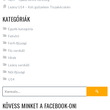
Leány U14 – Két győzelem Tiszakécskén
KATEGÓRIÁK
Egyéb kategória
Felnőtt
Férfi ifjúsági
Fiú serdülő
Hírek
Leány serdülő
Női ifjúsági
U14
Keresés:
KÖVESS MINKET A FACEBOOK-ON!