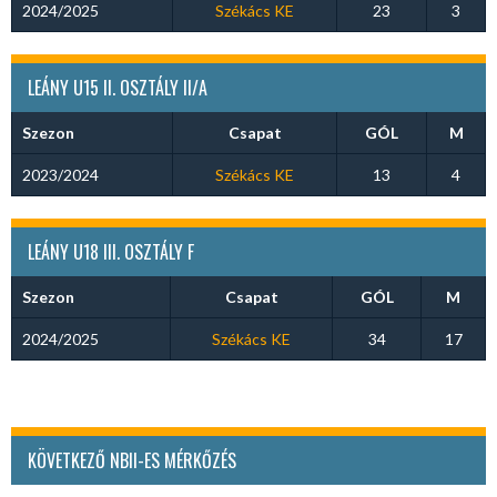
2024/2025
Székács KE
23
3
LEÁNY U15 II. OSZTÁLY II/A
Szezon
Csapat
GÓL
M
2023/2024
Székács KE
13
4
LEÁNY U18 III. OSZTÁLY F
Szezon
Csapat
GÓL
M
2024/2025
Székács KE
34
17
KÖVETKEZŐ NBII-ES MÉRKŐZÉS