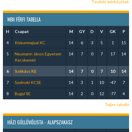
További mérkőzések
NBII FÉRFI TABELLA
H
Csapat
M
GY
D
V
GK
P
4
Kiskunmajsai KC
14
6
3
5
1
15
5
Neumann János Egyetem
14
7
0
7
17
14
Kecskemét
6
Székács KE
14
7
0
7
10
14
7
Szolnoki KCSE
14
3
1
10
-47
7
8
Bugyi SE
14
2
0
12
-77
4
Teljes tabella
HÁZI GÓLLÖVŐLISTA - ALAPSZAKASZ