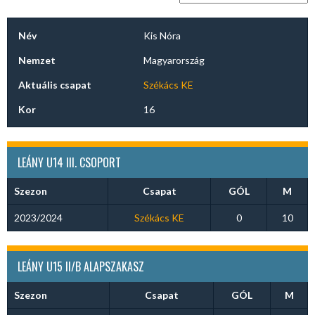
Név
Kis Nóra
Nemzet
Magyarország
Aktuális csapat
Székács KE
Kor
16
LEÁNY U14 III. CSOPORT
Szezon
Csapat
GÓL
M
2023/2024
Székács KE
0
10
LEÁNY U15 II/B ALAPSZAKASZ
Szezon
Csapat
GÓL
M