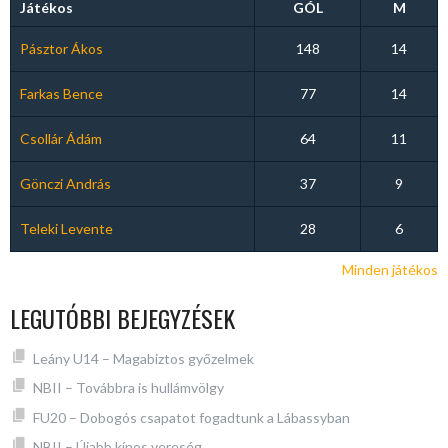
Játékos
GÓL
M
Pásztor Ákos
148
14
Farkas Bence
77
14
Csollár Ádám
64
11
Gönczi András
37
9
Teleki Levente
28
6
Minden játékos
LEGUTÓBBI BEJEGYZÉSEK
Leány U14 – Magabiztos győzelmek
NBII – Továbbra is hullámvölgy
FU20 – Dobogós csapatot fogadtunk a Lábassyban
NBII – Újabb kínos vereség