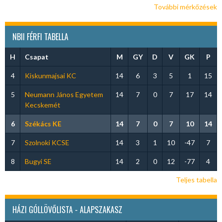
További mérkőzések
NBII FÉRFI TABELLA
H
Csapat
M
GY
D
V
GK
P
4
Kiskunmajsai KC
14
6
3
5
1
15
5
Neumann János Egyetem
14
7
0
7
17
14
Kecskemét
6
Székács KE
14
7
0
7
10
14
7
Szolnoki KCSE
14
3
1
10
-47
7
8
Bugyi SE
14
2
0
12
-77
4
Teljes tabella
HÁZI GÓLLÖVŐLISTA - ALAPSZAKASZ