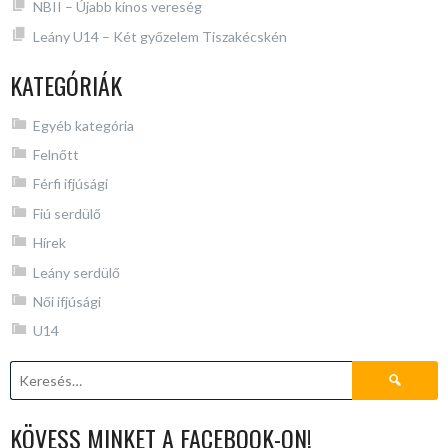
NBII – Újabb kínos vereség
Leány U14 – Két győzelem Tiszakécskén
KATEGÓRIÁK
Egyéb kategória
Felnőtt
Férfi ifjúsági
Fiú serdülő
Hírek
Leány serdülő
Női ifjúsági
U14
Keresés:
KÖVESS MINKET A FACEBOOK-ON!