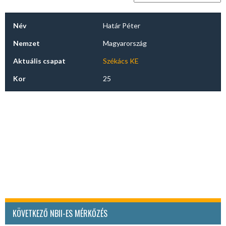
Név
Határ Péter
Nemzet
Magyarország
Aktuális csapat
Székács KE
Kor
25
KÖVETKEZŐ NBII-ES MÉRKŐZÉS