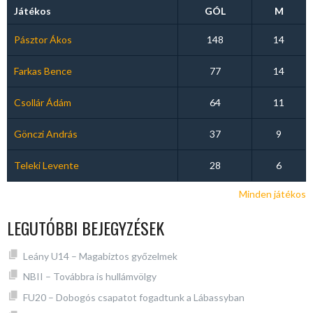
Játékos
GÓL
M
Pásztor Ákos
148
14
Farkas Bence
77
14
Csollár Ádám
64
11
Gönczi András
37
9
Teleki Levente
28
6
Minden játékos
LEGUTÓBBI BEJEGYZÉSEK
Leány U14 – Magabiztos győzelmek
NBII – Továbbra is hullámvölgy
FU20 – Dobogós csapatot fogadtunk a Lábassyban