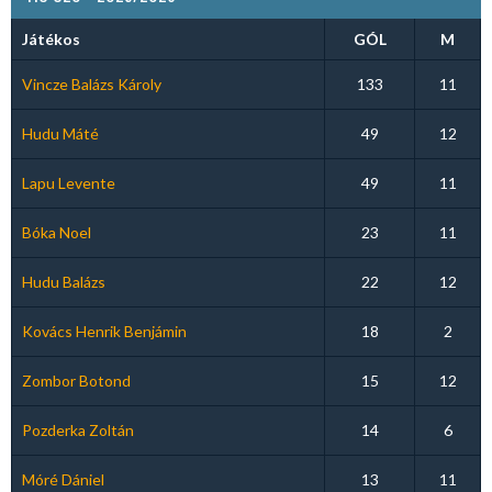
Játékos
GÓL
M
Vincze Balázs Károly
133
11
Hudu Máté
49
12
Lapu Levente
49
11
Bóka Noel
23
11
Hudu Balázs
22
12
Kovács Henrik Benjámin
18
2
Zombor Botond
15
12
Pozderka Zoltán
14
6
Móré Dániel
13
11