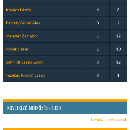
Kovács László
6
8
Palotay Brúnó Alex
3
2
Mendler Zsombor
1
12
Novák Péter
1
10
Schmidt László Zsolt
0
12
Fazekas Kristóf László
0
1
KÖVETKEZŐ MÉRKŐZÉS - FU20
További mérkőzések