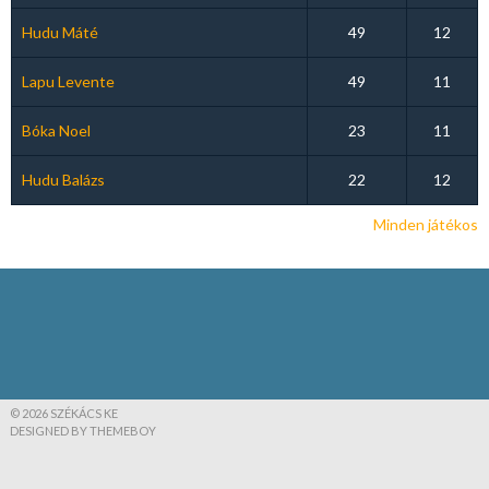
Hudu Máté
49
12
Lapu Levente
49
11
Bóka Noel
23
11
Hudu Balázs
22
12
Minden játékos
© 2026 SZÉKÁCS KE
DESIGNED BY THEMEBOY