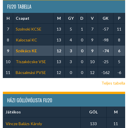
FU20 TABELLA
H
Csapat
M
GY
D
V
GK
P
7
Szolnoki KCSE
13
5
1
7
-57
11
8
Kalocsai KC
13
4
0
9
-98
8
9
Székács KE
12
3
0
9
-74
6
10
Tiszakécske VSE
13
3
0
10
-25
5
11
Bácsalmási PVSE
12
0
0
12
-162
-6
Teljes tabella
HÁZI GÓLLÖVŐLISTA FU20
Játékos
GÓL
M
Vincze Balázs Károly
133
11