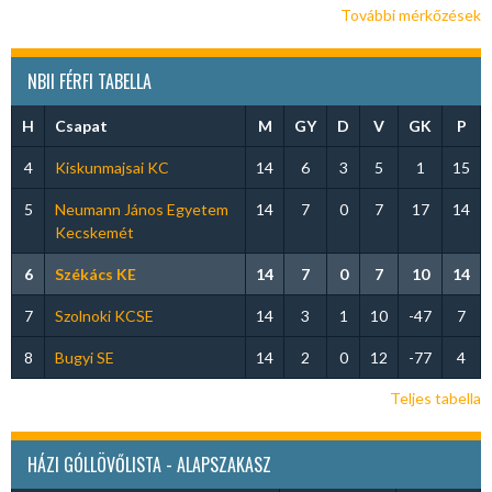
További mérkőzések
NBII FÉRFI TABELLA
H
Csapat
M
GY
D
V
GK
P
4
Kiskunmajsai KC
14
6
3
5
1
15
5
Neumann János Egyetem
14
7
0
7
17
14
Kecskemét
6
Székács KE
14
7
0
7
10
14
7
Szolnoki KCSE
14
3
1
10
-47
7
8
Bugyi SE
14
2
0
12
-77
4
Teljes tabella
HÁZI GÓLLÖVŐLISTA - ALAPSZAKASZ