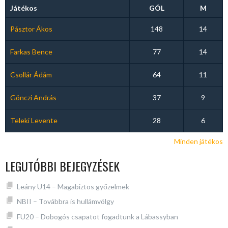
Játékos
GÓL
M
Pásztor Ákos
148
14
Farkas Bence
77
14
Csollár Ádám
64
11
Gönczi András
37
9
Teleki Levente
28
6
Minden játékos
LEGUTÓBBI BEJEGYZÉSEK
Leány U14 – Magabiztos győzelmek
NBII – Továbbra is hullámvölgy
FU20 – Dobogós csapatot fogadtunk a Lábassyban