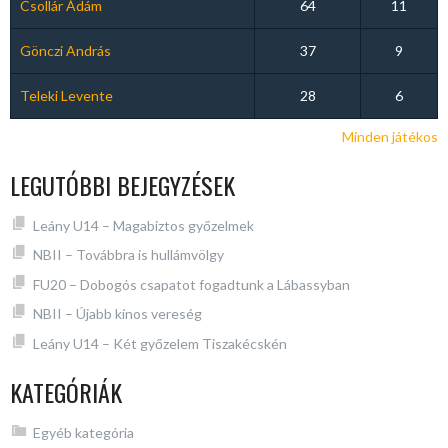
Csollár Ádám
64
11
Gönczi András
37
9
Teleki Levente
28
6
Minden játékos
LEGUTÓBBI BEJEGYZÉSEK
Leány U14 – Magabiztos győzelmek
NBII – Továbbra is hullámvölgy
FU20 – Dobogós csapatot fogadtunk a Lábassyban
NBII – Újabb kínos vereség
Leány U14 – Két győzelem Tiszakécskén
KATEGÓRIÁK
Egyéb kategória