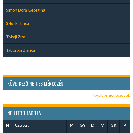
Simon Dóra Georgina
Szloska Luca
Tokaji Zita
Táborosi Blanka
KÖVETKEZŐ NBII-ES MÉRKŐZÉS
További mérkőzések
NBII FÉRFI TABELLA
H
Csapat
M
GY
D
V
GK
P