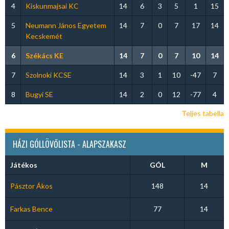
4
Kiskunmajsai KC
14
6
3
5
1
15
5
Neumann János Egyetem
14
7
0
7
17
14
Kecskemét
6
Székács KE
14
7
0
7
10
14
7
Szolnoki KCSE
14
3
1
10
-47
7
8
Bugyi SE
14
2
0
12
-77
4
Teljes tabella
HÁZI GÓLLÖVŐLISTA - ALAPSZAKASZ
Játékos
GÓL
M
Pásztor Ákos
148
14
Farkas Bence
77
14