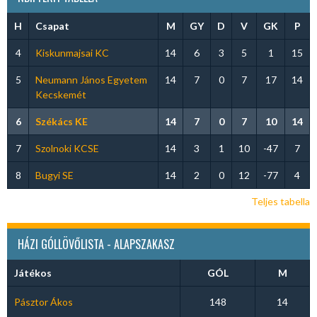
H
Csapat
M
GY
D
V
GK
P
4
Kiskunmajsai KC
14
6
3
5
1
15
5
Neumann János Egyetem
14
7
0
7
17
14
Kecskemét
6
Székács KE
14
7
0
7
10
14
7
Szolnoki KCSE
14
3
1
10
-47
7
8
Bugyi SE
14
2
0
12
-77
4
Teljes tabella
HÁZI GÓLLÖVŐLISTA - ALAPSZAKASZ
Játékos
GÓL
M
Pásztor Ákos
148
14