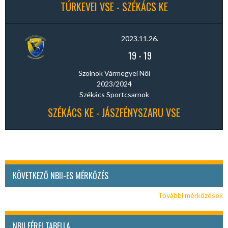
TÚRKEVEI VSE - SZÉKÁCS KE
2023.11.26.
19
-
19
Szolnok Vármegyei Női
2023/2024
Székács Sportcsarnok
SZÉKÁCS KE - JÁSZFÉNYSZARU VSE
KÖVETKEZŐ NBII-ES MÉRKŐZÉS
További mérkőzések
NBII FÉRFI TABELLA