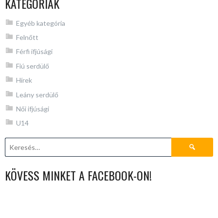
KATEGÓRIÁK
Egyéb kategória
Felnőtt
Férfi ifjúsági
Fiú serdülő
Hírek
Leány serdülő
Női ifjúsági
U14
Keresés:
KÖVESS MINKET A FACEBOOK-ON!