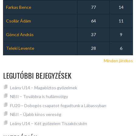
Farkas Bence
77
14
Csollár Ádám
64
11
Gönczi András
37
9
Teleki Levente
28
6
Minden játékos
LEGUTÓBBI BEJEGYZÉSEK
Leány U14 – Magabiztos győzelmek
NBII – Továbbra is hullámvölgy
FU20 – Dobogós csapatot fogadtunk a Lábassyban
NBII – Újabb kínos vereség
Leány U14 – Két győzelem Tiszakécskén