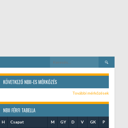
Keresés:
KÖVETKEZŐ NBII-ES MÉRKŐZÉS
További mérkőzések
NBII FÉRFI TABELLA
H
Csapat
M
GY
D
V
GK
P