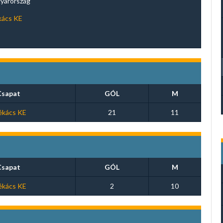
yarország
kács KE
Csapat
GÓL
M
ékács KE
21
11
Csapat
GÓL
M
ékács KE
2
10