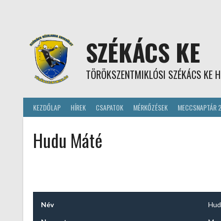
Skip
to
content
SZÉKÁCS KE
TÖRÖKSZENTMIKLÓSI SZÉKÁCS KE H
KEZDŐLAP
HÍREK
CSAPATOK
MÉRKŐZÉSEK
MECCSNAPTÁR 
Hudu Máté
Név
Hud