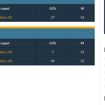
Csapat
GÓL
M
ékács KE
27
16
Csapat
GÓL
M
ékács KE
7
13
ékács KE
49
12