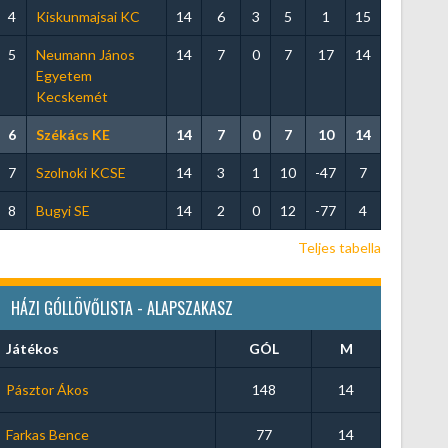
4
Kiskunmajsai KC
14
6
3
5
1
15
5
Neumann János
14
7
0
7
17
14
Egyetem
Kecskemét
6
Székács KE
14
7
0
7
10
14
7
Szolnoki KCSE
14
3
1
10
-47
7
8
Bugyi SE
14
2
0
12
-77
4
Teljes tabella
HÁZI GÓLLÖVŐLISTA - ALAPSZAKASZ
Játékos
GÓL
M
Pásztor Ákos
148
14
Farkas Bence
77
14