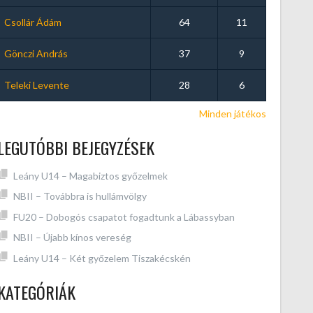
Csollár Ádám
64
11
Gönczi András
37
9
Teleki Levente
28
6
Minden játékos
LEGUTÓBBI BEJEGYZÉSEK
Leány U14 – Magabiztos győzelmek
NBII – Továbbra is hullámvölgy
FU20 – Dobogós csapatot fogadtunk a Lábassyban
NBII – Újabb kínos vereség
Leány U14 – Két győzelem Tiszakécskén
KATEGÓRIÁK