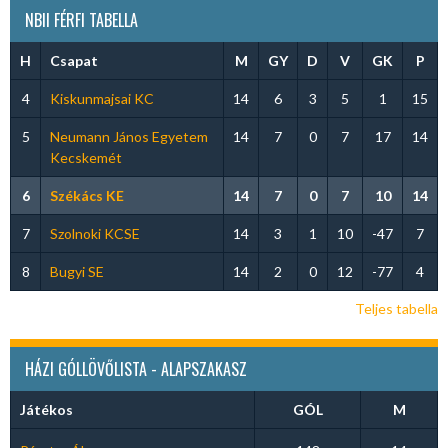
NBII FÉRFI TABELLA
H
Csapat
M
GY
D
V
GK
P
4
Kiskunmajsai KC
14
6
3
5
1
15
5
Neumann János Egyetem
14
7
0
7
17
14
Kecskemét
6
Székács KE
14
7
0
7
10
14
7
Szolnoki KCSE
14
3
1
10
-47
7
8
Bugyi SE
14
2
0
12
-77
4
Teljes tabella
HÁZI GÓLLÖVŐLISTA - ALAPSZAKASZ
Játékos
GÓL
M