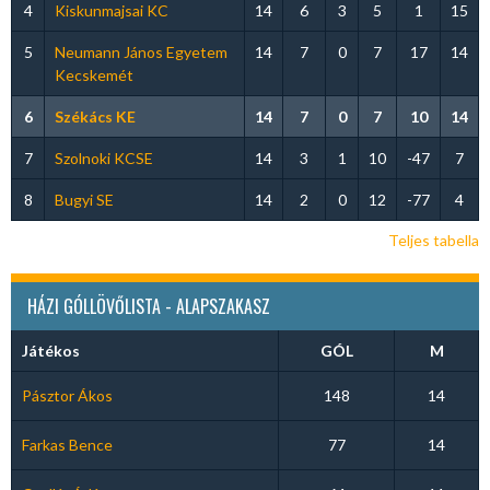
4
Kiskunmajsai KC
14
6
3
5
1
15
5
Neumann János Egyetem
14
7
0
7
17
14
Kecskemét
6
Székács KE
14
7
0
7
10
14
7
Szolnoki KCSE
14
3
1
10
-47
7
8
Bugyi SE
14
2
0
12
-77
4
Teljes tabella
HÁZI GÓLLÖVŐLISTA - ALAPSZAKASZ
Játékos
GÓL
M
Pásztor Ákos
148
14
Farkas Bence
77
14