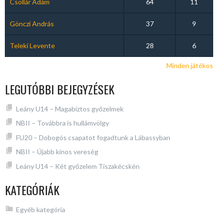
Csollár Ádám
64
11
Gönczi András
37
9
Teleki Levente
28
6
Minden játékos
LEGUTÓBBI BEJEGYZÉSEK
Leány U14 – Magabiztos győzelmek
NBII – Továbbra is hullámvölgy
FU20 – Dobogós csapatot fogadtunk a Lábassyban
NBII – Újabb kínos vereség
Leány U14 – Két győzelem Tiszakécskén
KATEGÓRIÁK
Egyéb kategória