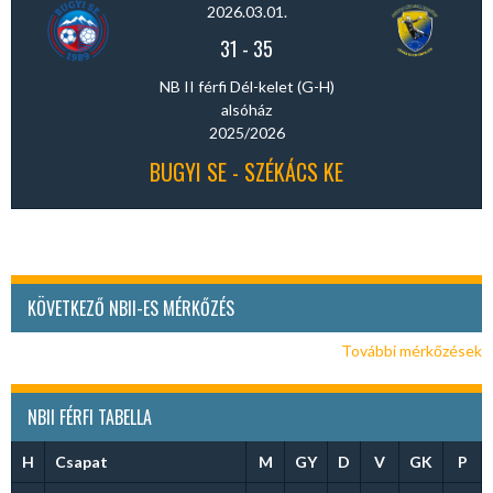
2026.03.01.
31
-
35
NB II férfi Dél-kelet (G-H)
alsóház
2025/2026
BUGYI SE - SZÉKÁCS KE
KÖVETKEZŐ NBII-ES MÉRKŐZÉS
További mérkőzések
NBII FÉRFI TABELLA
H
Csapat
M
GY
D
V
GK
P