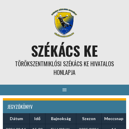
Skip
to
content
SZÉKÁCS KE
TÖRÖKSZENTMIKLÓSI SZÉKÁCS KE HIVATALOS
HONLAPJA
JEGYZŐKÖNYV
Dátum
Idő
Bajnokság
Szezon
Meccsnap