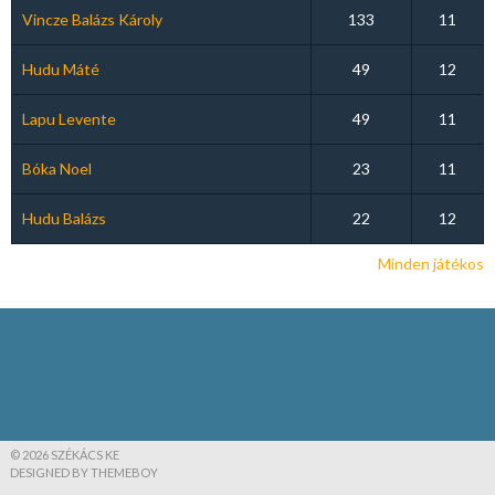
Vincze Balázs Károly
133
11
Hudu Máté
49
12
Lapu Levente
49
11
Bóka Noel
23
11
Hudu Balázs
22
12
Minden játékos
© 2026 SZÉKÁCS KE
DESIGNED BY THEMEBOY