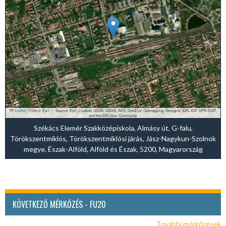
Leaflet
|
Tiles © Esri — Source: Esri, i-cubed, USDA, USGS, AEX, GeoEye, Getmapping, Aerogrid, IGN, IGP, UPR-EGP,
and the GIS User Community
Székács Elemér Szakközépiskola, Almásy út, G-falu,
Törökszentmiklós, Törökszentmiklósi járás, Jász-Nagykun-Szolnok
megye, Észak-Alföld, Alföld és Észak, 5200, Magyarország
KÖVETKEZŐ MÉRKŐZÉS - FU20
További mérkőzések