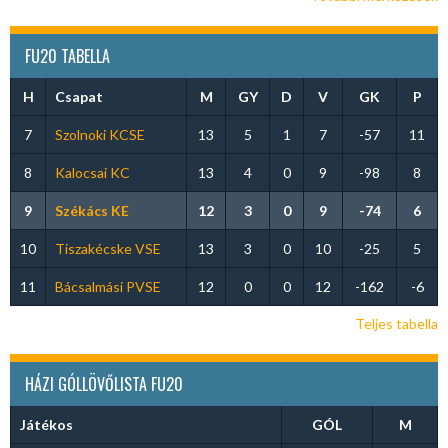
FU20 TABELLA
H
Csapat
M
GY
D
V
GK
P
7
Szolnoki KCSE
13
5
1
7
-57
11
8
Kalocsai KC
13
4
0
9
-98
8
9
Székács KE
12
3
0
9
-74
6
10
Tiszakécske VSE
13
3
0
10
-25
5
11
Bácsalmási PVSE
12
0
0
12
-162
-6
Teljes tabella
HÁZI GÓLLÖVŐLISTA FU20
Játékos
GÓL
M