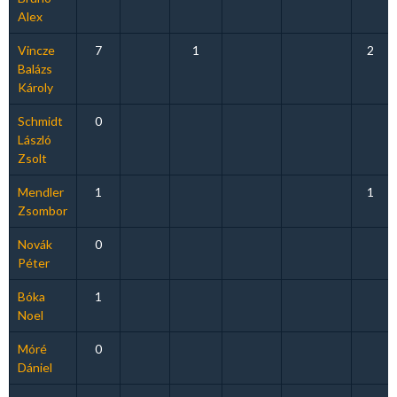
Alex
Vincze
7
1
2
Balázs
Károly
Schmidt
0
László
Zsolt
Mendler
1
1
Zsombor
Novák
0
Péter
Bóka
1
Noel
Móré
0
Dániel