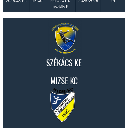
2026.02.14.
15:00
Fiú U20 III.
2025/2026
14
osztály F
SZÉKÁCS KE
MIZSE KC