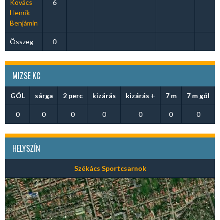
Kovács
6
Henrik
Benjámin
Összeg
0
MIZSE KC
GÓL
sárga
2 perc
kizárás
kizárás +
7 m
7 m gól
0
0
0
0
0
0
0
HELYSZÍN
Székács Sportcsarnok