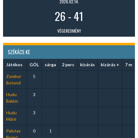
2026.02.14.
26
-
41
VÉGEREDMÉNY
SZÉKÁCS KE
Játékos
GÓL
sárga
2 perc
kizárás
kizárás +
7 m
Zombor
5
Botond
Hudu
3
Balázs
Hudu
3
Máté
Palotay
0
1
Brúnó