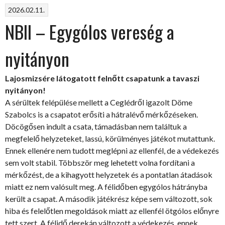
is
2026.02.11.
hullámvölgy”
NBII – Egygólos vereség a
nyitányon
Lajosmizsére látogatott felnőtt csapatunk a tavaszi
nyitányon!
A sérültek felépülése mellett a Ceglédről igazolt Döme
Szabolcs is a csapatot erősíti a hátralévő mérkőzéseken.
Döcögősen indult a csata, támadásban nem találtuk a
megfelelő helyzeteket, lassú, körülményes játékot mutattunk.
Ennek ellenére nem tudott meglépni az ellenfél, de a védekezés
sem volt stabil. Többször meg lehetett volna fordítani a
mérkőzést, de a kihagyott helyzetek és a pontatlan átadások
miatt ez nem valósult meg. A félidőben egygólos hátrányba
került a csapat. A második játékrész képe sem változott, sok
hiba és felelőtlen megoldások miatt az ellenfél ötgólos előnyre
tett szert. A félidő derekán változott a védekezés, ennek