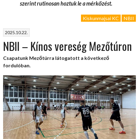
szerint rutinosan hoztuk le a mérkőzést.
Kiskunmajsai KC
NBII
2025.10.22.
NBII – Kínos vereség Mezőtúron
Csapatunk Mezőtúrra látogatott a következő
fordulóban.