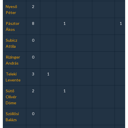
Nyeső
2
Péter
Pásztor
8
1
1
Ákos
Subicz
0
Attila
Rizinger
0
András
Teleki
3
1
Levente
Sütő
2
1
Olivér
Döme
Szöllősi
0
Balázs