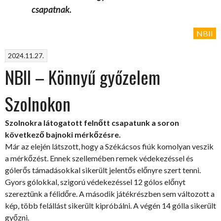
csapatnak.
NBII
2024.11.27.
NBII – Könnyű győzelem
Szolnokon
Szolnokra látogatott felnőtt csapatunk a soron
következő bajnoki mérkőzésre.
Már az elején látszott, hogy a Székácsos fiúk komolyan veszik
a mérkőzést. Ennek szellemében remek védekezéssel és
gólerős támadásokkal sikerült jelentős előnyre szert tenni.
Gyors gólokkal, szigorú védekezéssel 12 gólos előnyt
szereztünk a félidőre. A második játékrészben sem változott a
kép, több felállást sikerült kipróbálni. A végén 14 gólla sikerült
győzni.