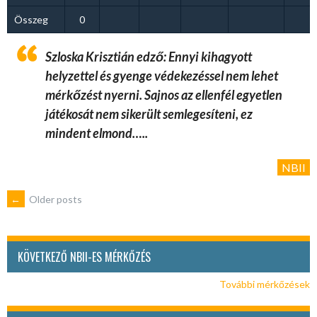
Összeg
0
Szloska Krisztián edző: Ennyi kihagyott
helyzettel és gyenge védekezéssel nem lehet
mérkőzést nyerni. Sajnos az ellenfél egyetlen
játékosát nem sikerült semlegesíteni, ez
mindent elmond…..
NBII
POSTS
←
Older posts
NAVIGATION
KÖVETKEZŐ NBII-ES MÉRKŐZÉS
További mérkőzések