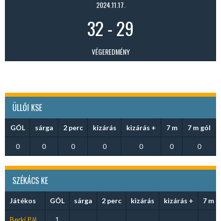
2024.11.17.
32
-
29
VÉGEREDMÉNY
ÜLLŐI KSE
GÓL
sárga
2 perc
kizárás
kizárás +
7 m
7 m gól
0
0
0
0
0
0
0
SZÉKÁCS KE
Játékos
GÓL
sárga
2 perc
kizárás
kizárás +
7 m
Berki Pál
1