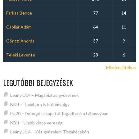
Farkas Bence
77
14
Csollár Ádám
64
11
Gönczi András
37
9
Teleki Levente
28
6
Minden játékos
LEGUTÓBBI BEJEGYZÉSEK
Leány U14 – Magabiztos győzelmek
NBII – Továbbra is hullámvölgy
FU20 – Dobogós csapatot fogadtunk a Lábassyban
NBII – Újabb kínos vereség
Leány U14 – Két győzelem Tiszakécskén