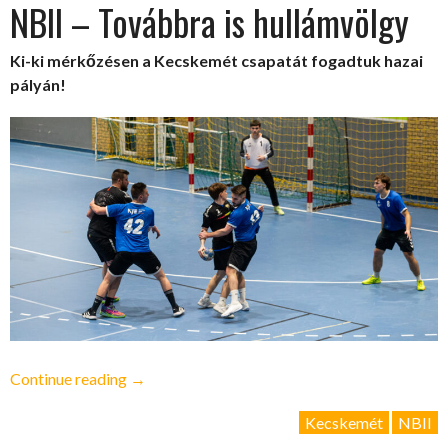
NBII – Továbbra is hullámvölgy
Ki-ki mérkőzésen a Kecskemét csapatát fogadtuk hazai
pályán!
„NBII
Continue reading
→
–
Kecskemét
NBII
Továbbra