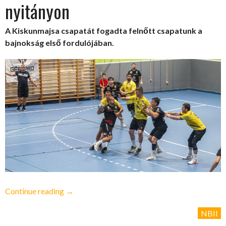
nyitányon
A Kiskunmajsa csapatát fogadta felnőtt csapatunk a
bajnokság első fordulójában.
„NBII
Continue reading
→
–
NBII
Egygólos