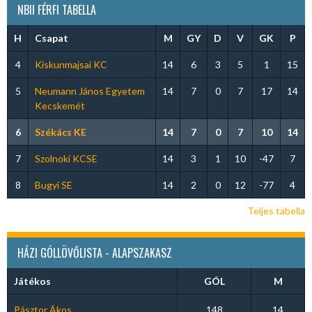
NBII FÉRFI TABELLA
H
Csapat
M
GY
D
V
GK
P
4
Kiskunmajsai KC
14
6
3
5
1
15
5
Neumann János Egyetem
14
7
0
7
17
14
Kecskemét
6
Székács KE
14
7
0
7
10
14
7
Szolnoki KCSE
14
3
1
10
-47
7
8
Bugyi SE
14
2
0
12
-77
4
Teljes tabella
HÁZI GÓLLÖVŐLISTA - ALAPSZAKASZ
Játékos
GÓL
M
Pásztor Ákos
148
14