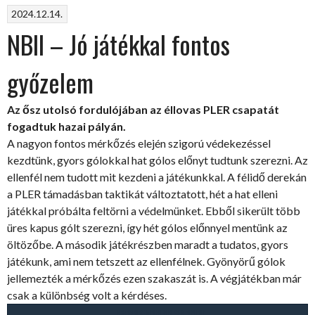
győzelem
2024.12.14.
a
NBII – Jó játékkal fontos
nyitányon”
győzelem
Az ősz utolsó fordulójában az éllovas PLER csapatát
fogadtuk hazai pályán.
A nagyon fontos mérkőzés elején szigorú védekezéssel
kezdtünk, gyors gólokkal hat gólos előnyt tudtunk szerezni. Az
ellenfél nem tudott mit kezdeni a játékunkkal. A félidő derekán
a PLER támadásban taktikát változtatott, hét a hat elleni
játékkal próbálta feltörni a védelmünket. Ebből sikerült több
üres kapus gólt szerezni, így hét gólos előnnyel mentünk az
öltözőbe. A második játékrészben maradt a tudatos, gyors
játékunk, ami nem tetszett az ellenfélnek. Gyönyörű gólok
jellemezték a mérkőzés ezen szakaszát is. A végjátékban már
csak a különbség volt a kérdéses.