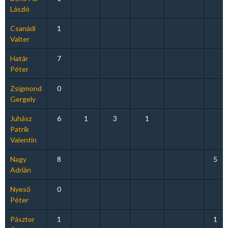
László
Csanádi
1
Valter
Határ
7
Péter
Zsigmond
0
Gergely
Juhász
6
1
3
1
Patrik
Valentin
Nagy
8
5
Adrián
Nyeső
0
Péter
Pásztor
1
1