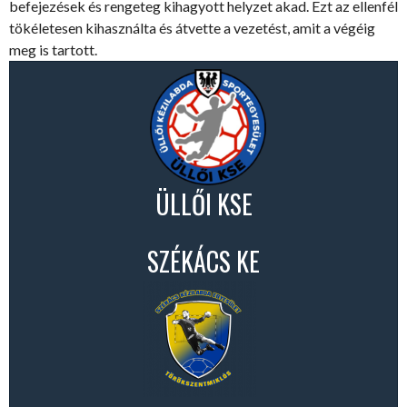
befejezések és rengeteg kihagyott helyzet akad. Ezt az ellenfél
tökéletesen kihasználta és átvette a vezetést, amit a végéig
meg is tartott.
ÜLLŐI KSE
SZÉKÁCS KE