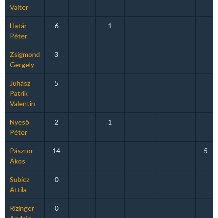
Valter
Határ
6
1
Péter
Zsigmond
3
Gergely
Juhász
5
Patrik
Valentin
Nyeső
2
1
Péter
Pásztor
14
5
Ákos
Subicz
0
Attila
Rizinger
0