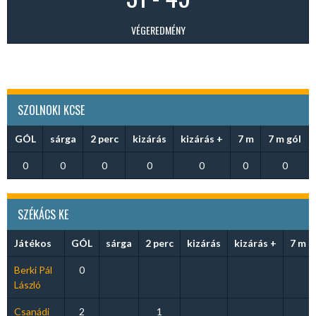
VÉGEREDMÉNY
SZOLNOKI KCSE
GÓL
sárga
2 perc
kizárás
kizárás +
7 m
7 m gól
0
0
0
0
0
0
0
SZÉKÁCS KE
Játékos
GÓL
sárga
2 perc
kizárás
kizárás +
7 m
Berki Pál
0
László
Csanádi
2
1