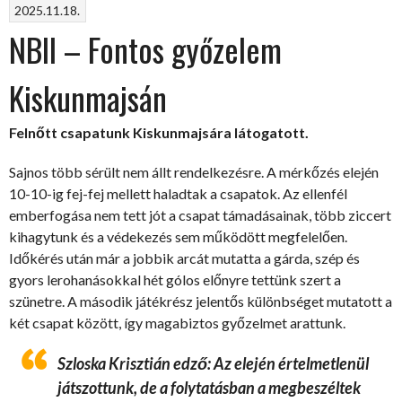
2025.11.18.
vereség”
NBII – Fontos győzelem
Kiskunmajsán
Felnőtt csapatunk Kiskunmajsára látogatott.
Sajnos több sérült nem állt rendelkezésre. A mérkőzés elején
10-10-ig fej-fej mellett haladtak a csapatok. Az ellenfél
emberfogása nem tett jót a csapat támadásainak, több ziccert
kihagytunk és a védekezés sem működött megfelelően.
Időkérés után már a jobbik arcát mutatta a gárda, szép és
gyors lerohanásokkal hét gólos előnyre tettünk szert a
szünetre. A második játékrész jelentős különbséget mutatott a
két csapat között, így magabiztos győzelmet arattunk.
Szloska Krisztián edző: Az elején értelmetlenül
játszottunk, de a folytatásban a megbeszéltek