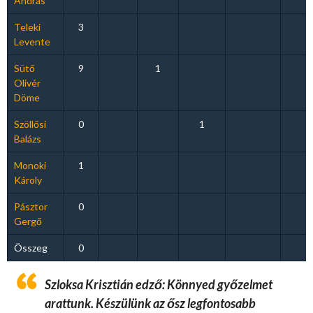
András
Teleki
3
Levente
Sütő
9
1
Olivér
Döme
Szöllősi
0
1
Balázs
Monoki
1
Károly
Pásztor
0
Gergő
Összeg
0
Szloksa Krisztián edző: Könnyed győzelmet
arattunk. Készülünk az ősz legfontosabb