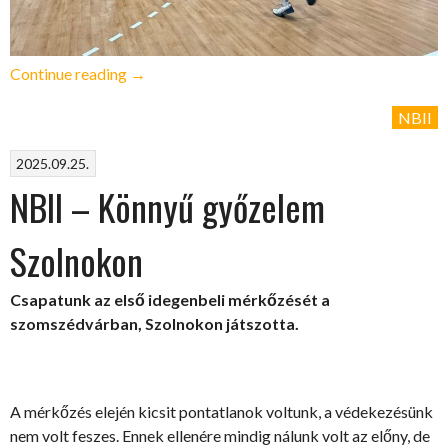
„NBII
Continue reading
→
–
NBII
Kínos
vereség
2025.09.25.
Mezőtúron”
NBII – Könnyű győzelem
Szolnokon
Csapatunk az első idegenbeli mérkőzését a
szomszédvárban, Szolnokon játszotta.
A mérkőzés elején kicsit pontatlanok voltunk, a védekezésünk
nem volt feszes. Ennek ellenére mindig nálunk volt az előny, de