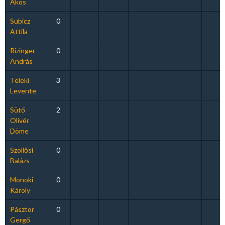
Ákos
Subicz
0
Attila
Rizinger
0
András
Teleki
3
Levente
Sütő
2
Olivér
Döme
Szöllősi
0
Balázs
Monoki
0
Károly
Pásztor
0
Gergő