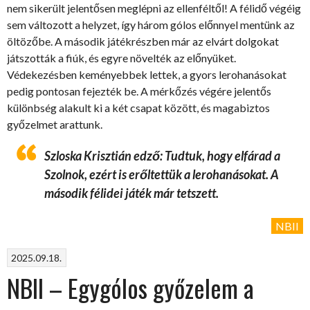
nem sikerült jelentősen meglépni az ellenféltől! A félidő végéig
sem változott a helyzet, így három gólos előnnyel mentünk az
öltözőbe. A második játékrészben már az elvárt dolgokat
játszották a fiúk, és egyre növelték az előnyüket.
Védekezésben keményebbek lettek, a gyors lerohanásokat
pedig pontosan fejezték be. A mérkőzés végére jelentős
különbség alakult ki a két csapat között, és magabiztos
győzelmet arattunk.
Szloska Krisztián edző: Tudtuk, hogy elfárad a
Szolnok, ezért is erőltettük a lerohanásokat. A
második félidei játék már tetszett.
NBII
2025.09.18.
NBII – Egygólos győzelem a