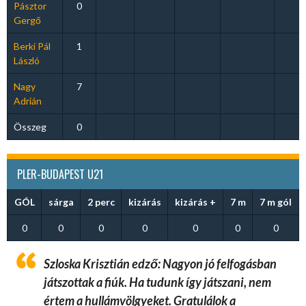
Pásztor
0
Gergő
Berki Pál
1
László
Nagy
7
Adrián
Összeg
0
PLER-BUDAPEST U21
GÓL
sárga
2 perc
kizárás
kizárás +
7 m
7 m gól
0
0
0
0
0
0
0
Szloska Krisztián edző: Nagyon jó felfogásban
játszottak a fiúk. Ha tudunk így játszani, nem
értem a hullámvölgyeket. Gratulálok a