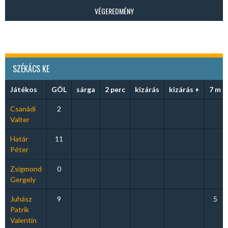
VÉGEREDMÉNY
SZÉKÁCS KE
Játékos
GÓL
sárga
2 perc
kizárás
kizárás +
7 m
Csanádi
2
Valter
Határ
11
Péter
Zsigmond
0
Gergely
Juhász
9
5
Patrik
Valentin