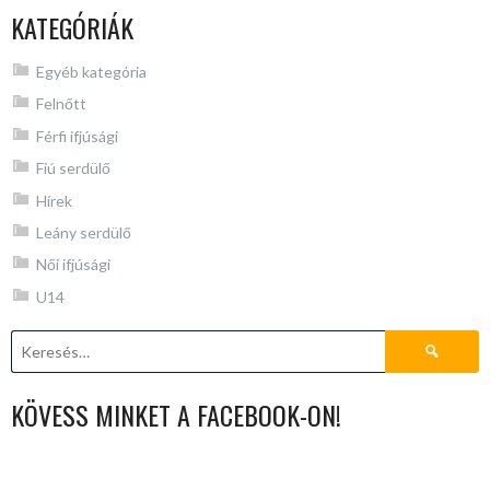
KATEGÓRIÁK
Egyéb kategória
Felnőtt
Férfi ifjúsági
Fiú serdülő
Hírek
Leány serdülő
Női ifjúsági
U14
Keresés:
KÖVESS MINKET A FACEBOOK-ON!