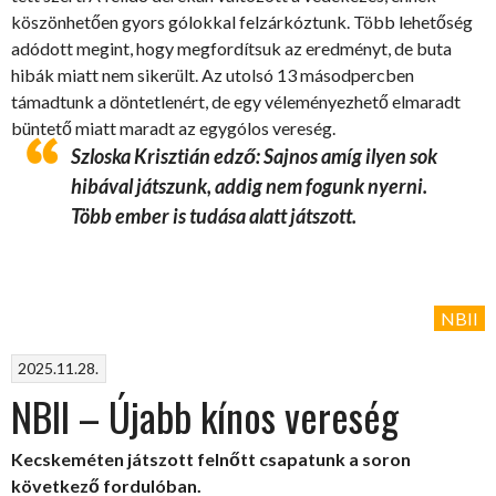
köszönhetően gyors gólokkal felzárkóztunk. Több lehetőség
adódott megint, hogy megfordítsuk az eredményt, de buta
hibák miatt nem sikerült. Az utolsó 13 másodpercben
támadtunk a döntetlenért, de egy véleményezhető elmaradt
büntető miatt maradt az egygólos vereség.
Szloska Krisztián edző: Sajnos amíg ilyen sok
hibával játszunk, addig nem fogunk nyerni.
Több ember is tudása alatt játszott.
NBII
2025.11.28.
NBII – Újabb kínos vereség
Kecskeméten játszott felnőtt csapatunk a soron
következő fordulóban.