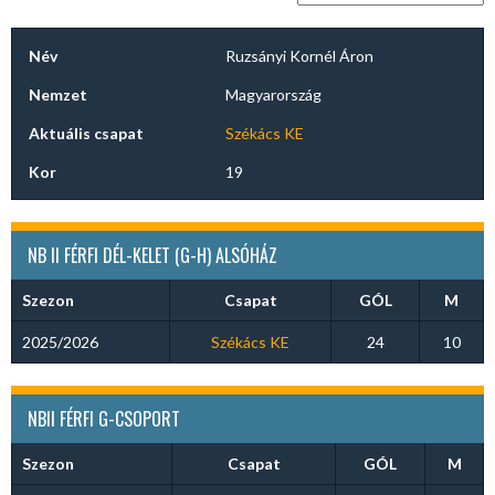
Név
Ruzsányi Kornél Áron
Nemzet
Magyarország
Aktuális csapat
Székács KE
Kor
19
NB II FÉRFI DÉL-KELET (G-H) ALSÓHÁZ
Szezon
Csapat
GÓL
M
2025/2026
Székács KE
24
10
NBII FÉRFI G-CSOPORT
Szezon
Csapat
GÓL
M