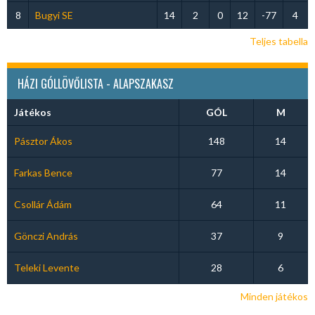
8
Bugyi SE
14
2
0
12
-77
4
Teljes tabella
HÁZI GÓLLÖVŐLISTA - ALAPSZAKASZ
Játékos
GÓL
M
Pásztor Ákos
148
14
Farkas Bence
77
14
Csollár Ádám
64
11
Gönczi András
37
9
Teleki Levente
28
6
Minden játékos