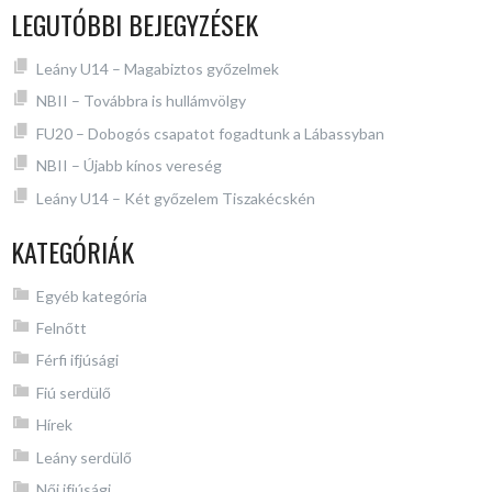
LEGUTÓBBI BEJEGYZÉSEK
Leány U14 – Magabiztos győzelmek
NBII – Továbbra is hullámvölgy
FU20 – Dobogós csapatot fogadtunk a Lábassyban
NBII – Újabb kínos vereség
Leány U14 – Két győzelem Tiszakécskén
KATEGÓRIÁK
Egyéb kategória
Felnőtt
Férfi ifjúsági
Fiú serdülő
Hírek
Leány serdülő
Női ifjúsági