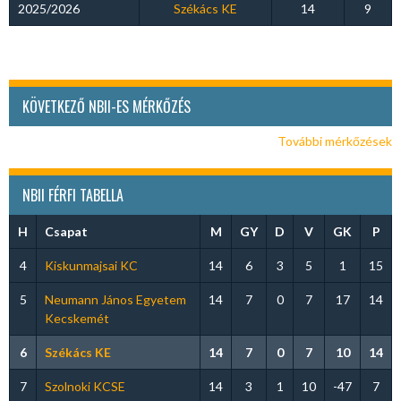
2025/2026
Székács KE
14
9
KÖVETKEZŐ NBII-ES MÉRKŐZÉS
További mérkőzések
NBII FÉRFI TABELLA
H
Csapat
M
GY
D
V
GK
P
4
Kiskunmajsai KC
14
6
3
5
1
15
5
Neumann János Egyetem
14
7
0
7
17
14
Kecskemét
6
Székács KE
14
7
0
7
10
14
7
Szolnoki KCSE
14
3
1
10
-47
7